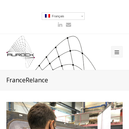
Français
FranceRelance