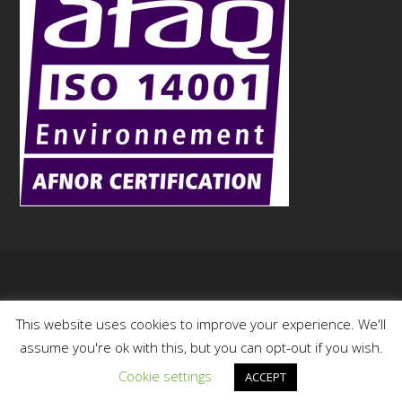
Copyright
Aurock
- 2015
This website uses cookies to improve your experience. We'll
assume you're ok with this, but you can opt-out if you wish.
Cookie settings
ACCEPT
Français