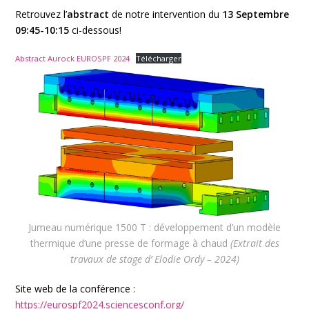
Retrouvez l’
abstract
de notre intervention du
13 Septembre
09:45-10:15
ci-dessous!
Abstract Aurock EUROSPF 2024
Télécharger
Jumeau numérique 1500 T : développement d’un modèle
thermique d’une presse de formage à chaud
(Extrait des
travaux de stage d’ Elodie Ordy – 2024)
Site web de la conférence :
https://eurospf2024.sciencesconf.org/