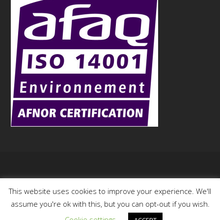
Copyright
Aurock
- 2015
This website uses cookies to improve your experience. We'll
assume you're ok with this, but you can opt-out if you wish.
Cookie settings