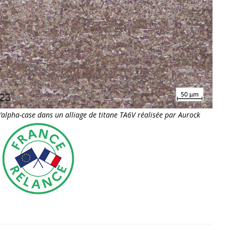
’alpha-case dans un alliage de titane TA6V réalisée par Aurock