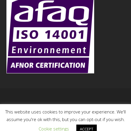
Copyright
Aurock
- 2015
This website uses cookies to improve your experience. We'll
assume you're ok with this, but you can opt-out if you wish.
Cookie settings
ACCEPT