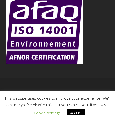
Copyright
Aurock
- 2015
This website uses cookies to improve your experience. We'll
assume you're ok with this, but you can opt-out if you wish.
Cookie settings
ACCEPT