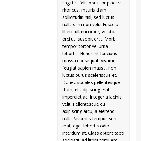
sagittis, felis porttitor placerat
rhoncus, mauris diam
sollicitudin nisl, sed luctus
nulla sem non velit. Fusce a
libero ullamcorper, volutpat
orci ut, suscipit erat. Morbi
tempor tortor vel urna
lobortis. Hendrerit faucibus
massa consequat. Vivamus
feugiat sapien massa, non
luctus purus scelerisque et.
Donec sodales pellentesque
diam, et adipiscing erat
imperdiet ac. Integer a lacinia
velit. Pellentesque eu
adipiscing arcu, a eleifend
nulla. Vivamus tempus sem
erat, eget lobortis odio
interdum at. Class aptent taciti
sociosqu ad litora torquent