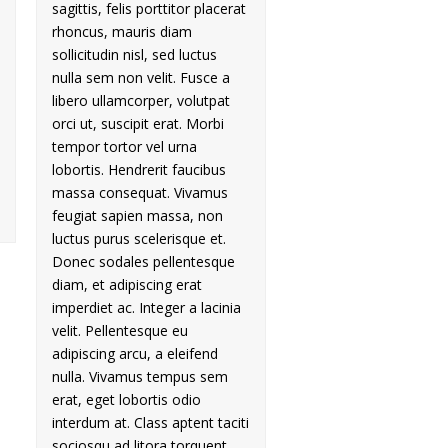
sagittis, felis porttitor placerat
rhoncus, mauris diam
sollicitudin nisl, sed luctus
nulla sem non velit. Fusce a
libero ullamcorper, volutpat
orci ut, suscipit erat. Morbi
tempor tortor vel urna
lobortis. Hendrerit faucibus
massa consequat. Vivamus
feugiat sapien massa, non
luctus purus scelerisque et.
Donec sodales pellentesque
diam, et adipiscing erat
imperdiet ac. Integer a lacinia
velit. Pellentesque eu
adipiscing arcu, a eleifend
nulla. Vivamus tempus sem
erat, eget lobortis odio
interdum at. Class aptent taciti
sociosqu ad litora torquent