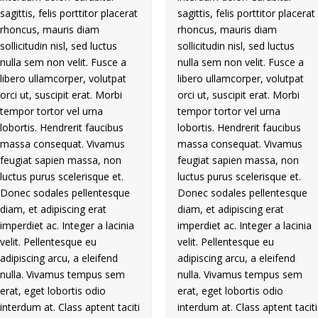
sagittis, felis porttitor placerat
sagittis, felis porttitor placerat
rhoncus, mauris diam
rhoncus, mauris diam
sollicitudin nisl, sed luctus
sollicitudin nisl, sed luctus
nulla sem non velit. Fusce a
nulla sem non velit. Fusce a
libero ullamcorper, volutpat
libero ullamcorper, volutpat
orci ut, suscipit erat. Morbi
orci ut, suscipit erat. Morbi
tempor tortor vel urna
tempor tortor vel urna
lobortis. Hendrerit faucibus
lobortis. Hendrerit faucibus
massa consequat. Vivamus
massa consequat. Vivamus
feugiat sapien massa, non
feugiat sapien massa, non
luctus purus scelerisque et.
luctus purus scelerisque et.
Donec sodales pellentesque
Donec sodales pellentesque
diam, et adipiscing erat
diam, et adipiscing erat
imperdiet ac. Integer a lacinia
imperdiet ac. Integer a lacinia
velit. Pellentesque eu
velit. Pellentesque eu
adipiscing arcu, a eleifend
adipiscing arcu, a eleifend
nulla. Vivamus tempus sem
nulla. Vivamus tempus sem
erat, eget lobortis odio
erat, eget lobortis odio
interdum at. Class aptent taciti
interdum at. Class aptent taciti