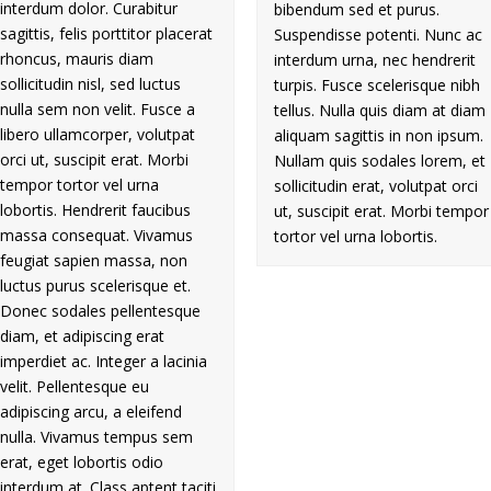
interdum dolor. Curabitur
bibendum sed et purus.
sagittis, felis porttitor placerat
Suspendisse potenti. Nunc ac
rhoncus, mauris diam
interdum urna, nec hendrerit
sollicitudin nisl, sed luctus
turpis. Fusce scelerisque nibh
nulla sem non velit. Fusce a
tellus. Nulla quis diam at diam
libero ullamcorper, volutpat
aliquam sagittis in non ipsum.
orci ut, suscipit erat. Morbi
Nullam quis sodales lorem, et
tempor tortor vel urna
sollicitudin erat, volutpat orci
lobortis. Hendrerit faucibus
ut, suscipit erat. Morbi tempor
massa consequat. Vivamus
tortor vel urna lobortis.
feugiat sapien massa, non
luctus purus scelerisque et.
Donec sodales pellentesque
diam, et adipiscing erat
imperdiet ac. Integer a lacinia
velit. Pellentesque eu
adipiscing arcu, a eleifend
nulla. Vivamus tempus sem
erat, eget lobortis odio
interdum at. Class aptent taciti