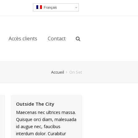
Français
Accès clients
Contact
Accueil
On Set
Outside The City
Maecenas nec ultrices massa.
Quisque orci diam, malesuada
id augue nec, faucibus
interdum dolor. Curabitur