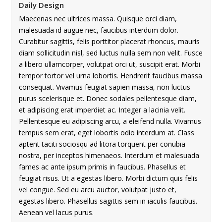
Daily Design
Maecenas nec ultrices massa. Quisque orci diam,
malesuada id augue nec, faucibus interdum dolor.
Curabitur sagittis, felis porttitor placerat rhoncus, mauris
diam sollicitudin nisl, sed luctus nulla sem non velit. Fusce
a libero ullamcorper, volutpat orci ut, suscipit erat. Morbi
tempor tortor vel urna lobortis. Hendrerit faucibus massa
consequat. Vivamus feugiat sapien massa, non luctus
purus scelerisque et. Donec sodales pellentesque diam,
et adipiscing erat imperdiet ac. Integer a lacinia velit.
Pellentesque eu adipiscing arcu, a eleifend nulla. Vivamus
tempus sem erat, eget lobortis odio interdum at. Class
aptent taciti sociosqu ad litora torquent per conubia
nostra, per inceptos himenaeos. Interdum et malesuada
fames ac ante ipsum primis in faucibus. Phasellus et
feugiat risus. Ut a egestas libero. Morbi dictum quis felis
vel congue. Sed eu arcu auctor, volutpat justo et,
egestas libero. Phasellus sagittis sem in iaculis faucibus.
Aenean vel lacus purus.