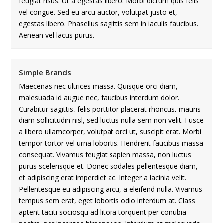
feugiat risus. Ut a egestas libero. Morbi dictum quis felis
vel congue. Sed eu arcu auctor, volutpat justo et,
egestas libero. Phasellus sagittis sem in iaculis faucibus.
Aenean vel lacus purus.
Simple Brands
Maecenas nec ultrices massa. Quisque orci diam,
malesuada id augue nec, faucibus interdum dolor.
Curabitur sagittis, felis porttitor placerat rhoncus, mauris
diam sollicitudin nisl, sed luctus nulla sem non velit. Fusce
a libero ullamcorper, volutpat orci ut, suscipit erat. Morbi
tempor tortor vel urna lobortis. Hendrerit faucibus massa
consequat. Vivamus feugiat sapien massa, non luctus
purus scelerisque et. Donec sodales pellentesque diam,
et adipiscing erat imperdiet ac. Integer a lacinia velit.
Pellentesque eu adipiscing arcu, a eleifend nulla. Vivamus
tempus sem erat, eget lobortis odio interdum at. Class
aptent taciti sociosqu ad litora torquent per conubia