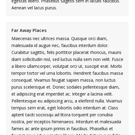
egestas libero. Phasellus sagittis sem in iaculis faucibus.
Aenean vel lacus purus.
Far Away Places
Maecenas nec ultrices massa. Quisque orci diam,
malesuada id augue nec, faucibus interdum dolor.
Curabitur sagittis, felis porttitor placerat rhoncus, mauris
diam sollicitudin nisl, sed luctus nulla sem non velit. Fusce
a libero ullamcorper, volutpat orci ut, suscipit erat. Morbi
tempor tortor vel urna lobortis. Hendrerit faucibus massa
consequat. Vivamus feugiat sapien massa, non luctus
purus scelerisque et. Donec sodales pellentesque diam,
et adipiscing erat imperdiet ac. Integer a lacinia velit.
Pellentesque eu adipiscing arcu, a eleifend nulla. Vivamus
tempus sem erat, eget lobortis odio interdum at. Class
aptent taciti sociosqu ad litora torquent per conubia
nostra, per inceptos himenaeos. Interdum et malesuada
fames ac ante ipsum primis in faucibus. Phasellus et