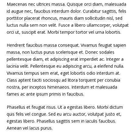
Maecenas nec ultrices massa. Quisque orci diam, malesuada
id augue nec, faucibus interdum dolor. Curabitur sagittis, felis
porttitor placerat rhoncus, mauris diam sollicitudin nisl, sed
luctus nulla sem non velit. Fusce a libero ullamcorper, volutpat
orci ut, suscipit erat. Morbi tempor tortor vel urna lobortis.
Hendrerit faucibus massa consequat. Vivamus feugiat sapien
massa, non luctus purus scelerisque et. Donec sodales
pellentesque diam, et adipiscing erat imperdiet ac. Integer a
lacinia velit. Pellentesque eu adipiscing arcu, a eleifend nulla.
Vivamus tempus sem erat, eget lobortis odio interdum at.
Class aptent taciti sociosqu ad litora torquent per conubia
nostra, per inceptos himenaeos. Interdum et malesuada
fames ac ante ipsum primis in faucibus.
Phasellus et feugiat risus. Ut a egestas libero. Morbi dictum
quis felis vel congue. Sed eu arcu auctor, volutpat justo et,
egestas libero. Phasellus sagittis sem in iaculis faucibus.
Aenean vel lacus purus.