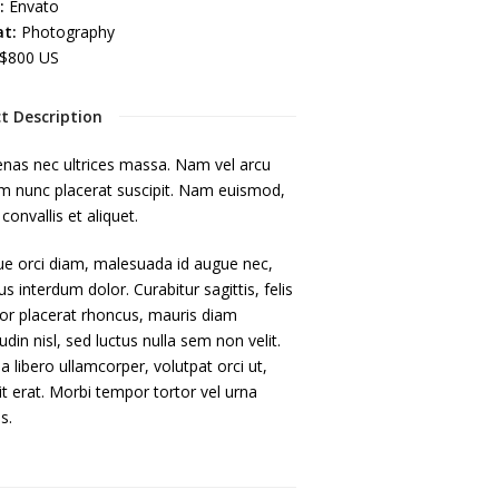
:
Envato
t:
Photography
$800 US
ct Description
nas nec ultrices massa. Nam vel arcu
m nunc placerat suscipit. Nam euismod,
 convallis et aliquet.
ue orci diam, malesuada id augue nec,
us interdum dolor. Curabitur sagittis, felis
tor placerat rhoncus, mauris diam
itudin nisl, sed luctus nulla sem non velit.
a libero ullamcorper, volutpat orci ut,
it erat. Morbi tempor tortor vel urna
s.