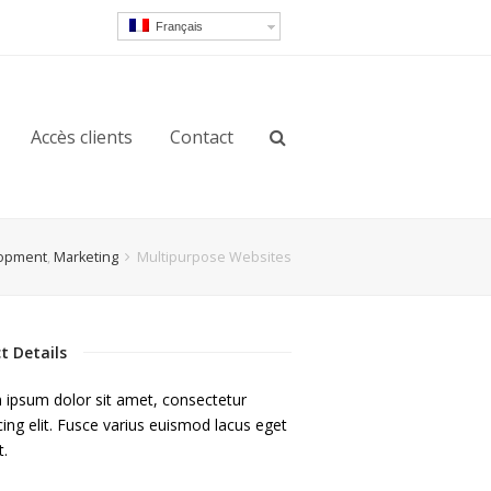
Français
Accès clients
Contact
opment
,
Marketing
Multipurpose Websites
ct Details
 ipsum dolor sit amet, consectetur
cing elit. Fusce varius euismod lacus eget
t.