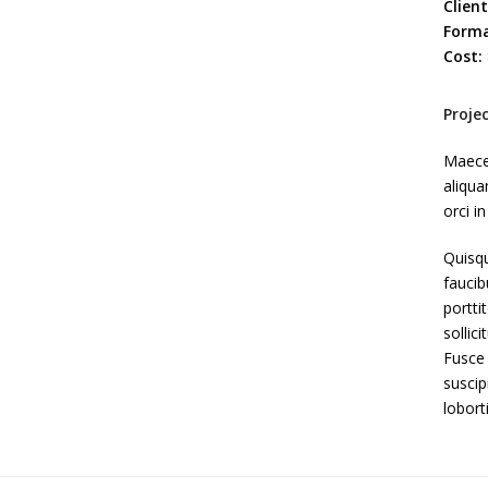
Client
Forma
Cost:
Proje
Maece
aliqua
orci in
Quisq
faucib
portti
sollic
Fusce 
suscip
loborti