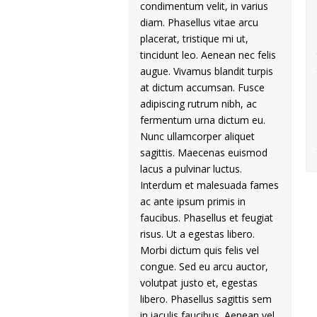
condimentum velit, in varius
diam. Phasellus vitae arcu
placerat, tristique mi ut,
tincidunt leo. Aenean nec felis
augue. Vivamus blandit turpis
at dictum accumsan. Fusce
adipiscing rutrum nibh, ac
fermentum urna dictum eu.
Nunc ullamcorper aliquet
sagittis. Maecenas euismod
lacus a pulvinar luctus.
Interdum et malesuada fames
ac ante ipsum primis in
faucibus. Phasellus et feugiat
risus. Ut a egestas libero.
Morbi dictum quis felis vel
congue. Sed eu arcu auctor,
volutpat justo et, egestas
libero. Phasellus sagittis sem
in iaculis faucibus. Aenean vel