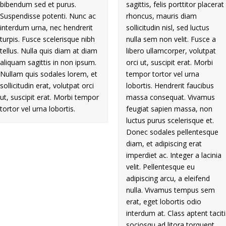
bibendum sed et purus.
sagittis, felis porttitor placerat
Suspendisse potenti. Nunc ac
rhoncus, mauris diam
interdum urna, nec hendrerit
sollicitudin nisl, sed luctus
turpis. Fusce scelerisque nibh
nulla sem non velit. Fusce a
tellus. Nulla quis diam at diam
libero ullamcorper, volutpat
aliquam sagittis in non ipsum.
orci ut, suscipit erat. Morbi
Nullam quis sodales lorem, et
tempor tortor vel urna
sollicitudin erat, volutpat orci
lobortis. Hendrerit faucibus
ut, suscipit erat. Morbi tempor
massa consequat. Vivamus
tortor vel urna lobortis.
feugiat sapien massa, non
luctus purus scelerisque et.
Donec sodales pellentesque
diam, et adipiscing erat
imperdiet ac. Integer a lacinia
velit. Pellentesque eu
adipiscing arcu, a eleifend
nulla. Vivamus tempus sem
erat, eget lobortis odio
interdum at. Class aptent taciti
sociosqu ad litora torquent